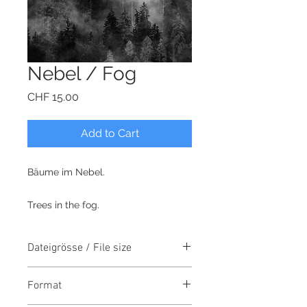
Nebel / Fog
Price
CHF 15.00
Add to Cart
Bäume im Nebel.
Trees in the fog.
Dateigrösse / File size
2644 x 3996 Pixel
Format