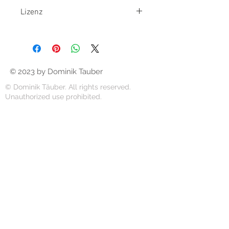
JPEG
Lizenz
Das Bild darf ausschliesslich für die
private Nutzung erworben werden.
The image may only be purchased
for private use.
© 2023 by Dominik Tauber
© Dominik Täuber. All rights reserved.
Unauthorized use prohibited.