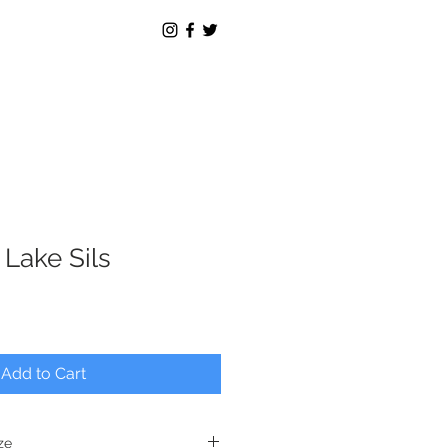
 Lake Sils
Add to Cart
ze