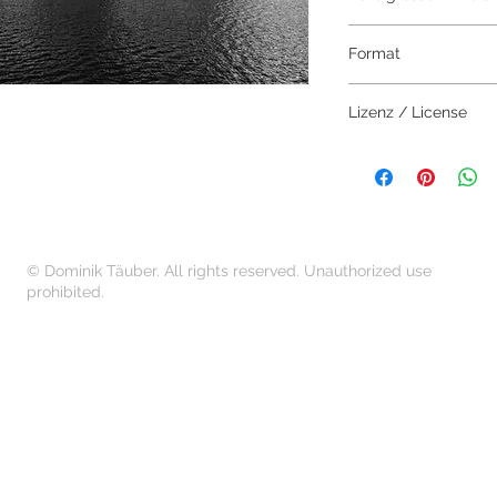
5801 × 3263 Pixel
Format
JPEG
Lizenz / License
Das Bild darf aussch
erworben werden.
The image may only 
© Dominik Täuber. All rights reserved. Unauthorized use
prohibited.