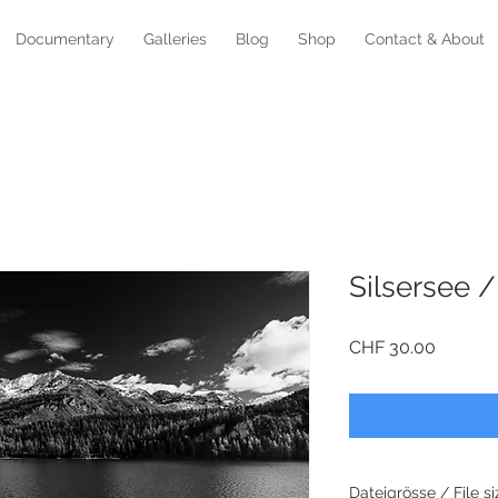
Documentary
Galleries
Blog
Shop
Contact & About
Silsersee /
Price
CHF 30.00
Dateigrösse / File si